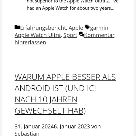
not superior to the Apple Watch Ultra 2. I’ve
had an Apple Watch for about two years...
Kategorien
Schlagwörter
Erfahrungsbericht
,
Apple
garmin
,
Apple Watch Ultra
,
Sport
Kommentar
hinterlassen
WARUM APPLE BESSER ALS
ANDROID IST (UND ICH
NACH 10 JAHREN
GEWECHSELT HAB)
31. Januar 2024
6. Januar 2023
von
Sebastian