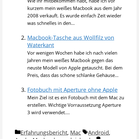
Wie ihr mitbekommen habt, habe ich vor
kurzem mein weißes Macbook aus dem Jahr
2008 verkauft. Es wurde einfach Zeit wieder
was schnelles in den...
Macbook-Tasche aus Wollfilz von
Waterkant
Vor wenigen Wochen habe ich nach vielen
Jahren mein weißes Macbook gegen das
neuste Modell von Apple getauscht. Bei dem
Preis, dass das schöne schlanke Gehäuse...
Fotobuch mit Aperture ohne Apple
Mein Ziel ist es ein Fotobuch mit dem Mac zu
erstellen. Wichtige Vorraussetzung Aperture
3 wird verwendet....
Kategorien
Schlagwörter
Erfahrungsbericht
,
Mac
Android
,