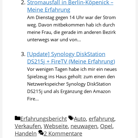
Stromausfall in Berlin-Köpenick –
Meine Erfahrung
Am Dienstag gegen 14 Uhr war der Strom
weg. Davon mitbekommen hab ich durch
meine Frau, die gerade im anderen Bezirk
unterwegs war und von...
[Update] Synology DiskStation
DS215j + FireTV (Meine Erfahrung)
Vor wenigen Tagen habe ich mir ein neues
Spielzeug ins Haus geholt: zum einen den
Netzwerkspeicher Synology DiskStation
DS215j und als Ergänzung den Amazon
Fire...
Kategorien
Schlagwörter
Erfahrungsbericht
Auto
,
erfahrung
,
Verkaufen
,
Webseite
,
neuwagen
,
Opel
,
Handeln
2 Kommentare