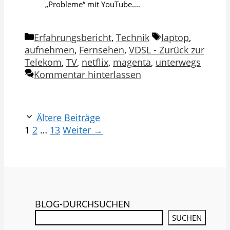
„Probleme“ mit YouTube....
Kategorien
Schlagwörter
Erfahrungsbericht
,
Technik
laptop
,
aufnehmen
,
Fernsehen
,
VDSL - Zurück zur
Telekom
,
TV
,
netflix
,
magenta
,
unterwegs
Kommentar hinterlassen
Ältere Beiträge
Seite
Seite
Seite
1
2
…
13
Weiter
→
BLOG-DURCHSUCHEN
SUCHEN