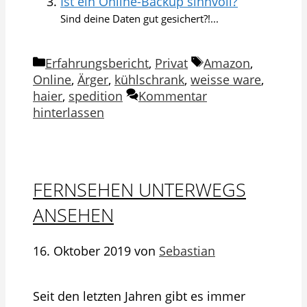
Ist ein Online-Backup sinnvoll?
Sind deine Daten gut gesichert?!...
Kategorien
Schlagwörter
Erfahrungsbericht
,
Privat
Amazon
,
Online
,
Ärger
,
kühlschrank
,
weisse ware
,
haier
,
spedition
Kommentar
hinterlassen
FERNSEHEN UNTERWEGS
ANSEHEN
16. Oktober 2019
von
Sebastian
Seit den letzten Jahren gibt es immer