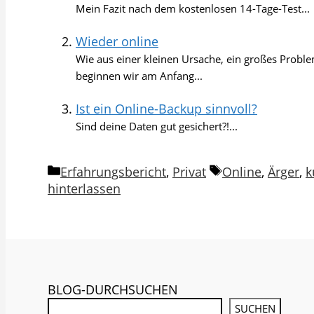
Mein Fazit nach dem kostenlosen 14-Tage-Test...
Wieder online
Wie aus einer kleinen Ursache, ein großes Prob
beginnen wir am Anfang...
Ist ein Online-Backup sinnvoll?
Sind deine Daten gut gesichert?!...
Kategorien
Schlagwörter
Erfahrungsbericht
,
Privat
Online
,
Ärger
,
k
hinterlassen
BLOG-DURCHSUCHEN
SUCHEN