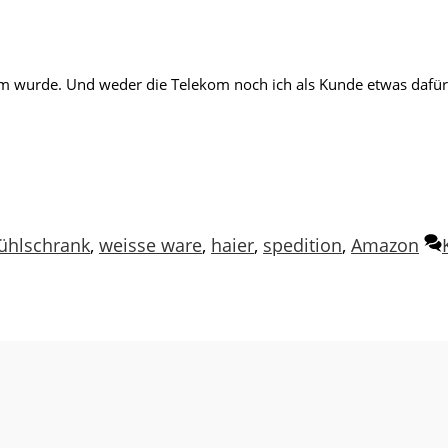
lem wurde. Und weder die Telekom noch ich als Kunde etwas dafü
ühlschrank
,
weisse ware
,
haier
,
spedition
,
Amazon