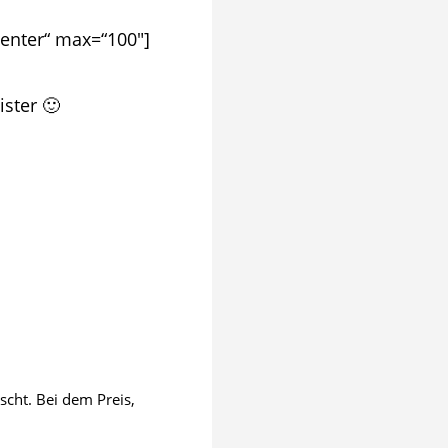
center“ max=“100″]
ster 🙂
cht. Bei dem Preis,