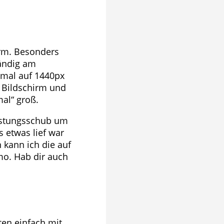
norm. Besonders
tändig am
 mal auf 1440px
l Bildschirm und
al“ groß.
eistungsschub um
s etwas lief war
 kann ich die auf
mo. Hab dir auch
ten einfach mit