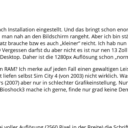
 nach Installation eingestellt. Und das bringt schon e
n man nah an den Bildschirm rangeht. Aber ich bin s
z brauche bzw es auch „kleiner“ reicht. Ich hab nun
 Vergessen darfst du aber nicht es ist nur nen 13 Zol
 Desktop. Daher ist die 1280px Auflösung schon „norm
 an RAM? Ich merke auf jeden Fall einen gewaltigen L
liefen selbst Sim City 4 (von 2003) nicht wirklich. Wa
007) aber nur in schlechter Grafikeinstellung. Nun
t Bioshock3 mache ich gerne, finde nur grad keine De
voller Auflösung (2560 Pixel in der Breite) die Schrif