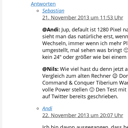
Antworten
Sebastian
21. November 2013 um 11:53 Uhr
@Andi:
Jup, default ist 1280 Pixel
sieht man das natürliche erst, wen
Wechseln, immer wenn ich mehr Plat
umgestellt, mal sehen was bringt 🙂
kein 24″ oder größer wie bei einem
@Nils:
Wie viel hast du denn jetzt
Vergleich zum alten Rechner 😉 Dort 
Command & Conquer Tiberium Wars (2
volle Power stellen 🙂 Den Test mi
auf Twitter bereits geschrieben.
Andi
22. November 2013 um 20:07 Uhr
Ich bin davon ausgegangen, dass bei 