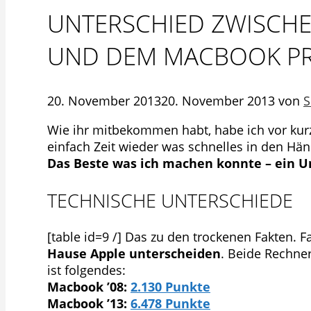
UNTERSCHIED ZWISCHE
UND DEM MACBOOK PRO 
20. November 2013
20. November 2013
von
S
Wie ihr mitbekommen habt, habe ich vor k
einfach Zeit wieder was schnelles in den Hän
Das Beste was ich machen konnte – ein U
TECHNISCHE UNTERSCHIEDE
[table id=9 /] Das zu den trockenen Fakten. Fa
Hause Apple unterscheiden
. Beide Rechn
ist folgendes:
Macbook ’08:
2.130 Punkte
Macbook ’13:
6.478 Punkte