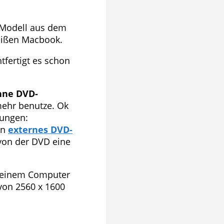
s Modell aus dem
weißen Macbook.
tfertigt es schon
hne DVD-
mehr benutze. Ok
sungen:
in
externes DVD-
 von der DVD eine
n einem Computer
 von 2560 x 1600