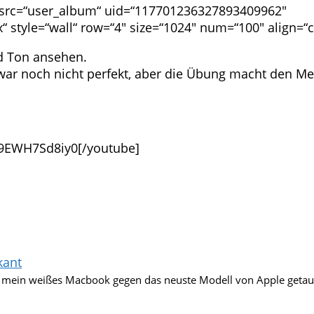
us src=“user_album“ uid=“117701236327893409962″
style=“wall“ row=“4″ size=“1024″ num=“100″ align=“
nd Ton ansehen.
war noch nicht perfekt, aber die Übung macht den Mei
9EWH7Sd8iy0[/youtube]
kant
 mein weißes Macbook gegen das neuste Modell von Apple getaus