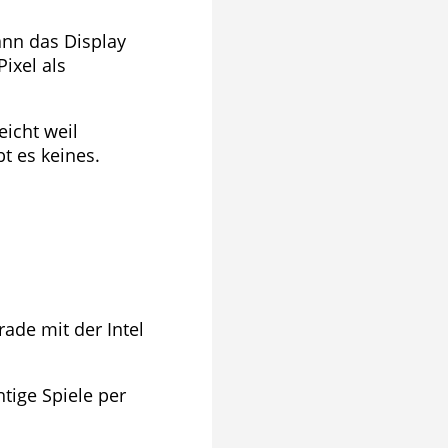
ann das Display
ixel als
icht weil
t es keines.
ade mit der Intel
tige Spiele per