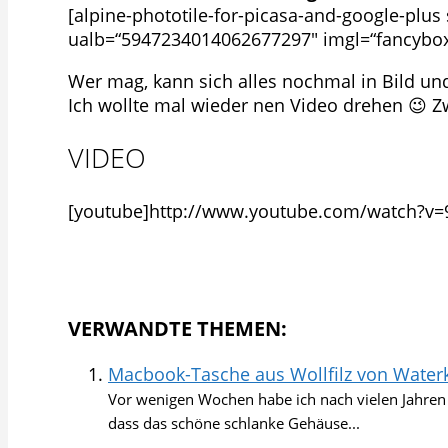
[alpine-phototile-for-picasa-and-google-pl
ualb=“5947234014062677297″ imgl=“fancybox“ 
Wer mag, kann sich alles nochmal in Bild u
Ich wollte mal wieder nen Video drehen 😉 Z
VIDEO
[youtube]http://www.youtube.com/watch?v=
VERWANDTE THEMEN:
Macbook-Tasche aus Wollfilz von Water
Vor wenigen Wochen habe ich nach vielen Jahren
dass das schöne schlanke Gehäuse...