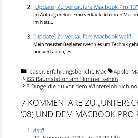
[Update] Zu verkaufen: Macbook Pro 13″
Im Auftrag meiner Frau verkaufe ich ihren Macboo
im Netz...
[Update] Zu verkaufen: Macbook weiß –
Mein treuster Begleiter (wenn es um Technik geh
nun verkaufen, es...
Kategorien
Schlagwö
Teaser
,
Erfahrungsbericht
,
Mac
Apple
,
Ma
ISS Raumstation am Himmel sehen
5 Dinge die du vor dem Wintereinbruch n
7 KOMMENTARE ZU „UNTERSC
’08) UND DEM MACBOOK PRO RE
Andi
20. November 2013 um 21:20 Uhr