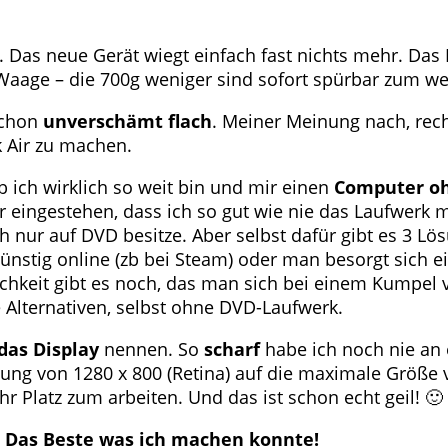
. Das neue Gerät wiegt einfach fast nichts mehr. Da
e Waage – die 700g weniger sind sofort spürbar zum 
schon
unverschämt flach
. Meiner Meinung nach, rech
 Air zu machen.
b ich wirklich so weit bin und mir einen
Computer o
r eingestehen, dass ich so gut wie nie das Laufwerk 
h nur auf DVD besitze. Aber selbst dafür gibt es 3 Lö
ünstig online (zb bei Steam) oder man besorgt sich e
lichkeit gibt es noch, das man sich bei einem Kumpel
e Alternativen, selbst ohne DVD-Laufwerk.
das Display
nennen. So
scharf
habe ich noch nie a
ösung von 1280 x 800 (Retina) auf die maximale Größe
r Platz zum arbeiten. Und das ist schon echt geil! 🙂
: Das Beste was ich machen konnte!