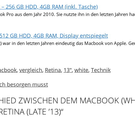
 – 256 GB HDD, 4GB RAM (inkl. Tasche)
k Pro aus dem Jahr 2010. Sie nutzte ihn in den letzten Jahren h
 512 GB HDD, 4GB RAM, Display entspiegelt
t) war in den letzten Jahren eindeutig das Macbook von Apple. G
rter
cbook
,
vergleich
,
Retina
,
13"
,
white
,
Technik
och besorgen musst
HIED ZWISCHEN DEM MACBOOK (WHI
TINA (LATE ’13)“