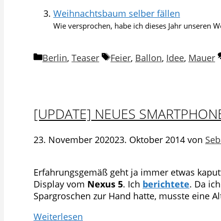
Weihnachtsbaum selber fällen
Wie versprochen, habe ich dieses Jahr unseren We
Kategorien
Schlagwörter
Berlin
,
Teaser
Feier
,
Ballon
,
Idee
,
Mauer
[UPDATE] NEUES SMARTPHONE
23. November 2020
23. Oktober 2014
von
Seb
Erfahrungsgemäß geht ja immer etwas kaputt
Display vom
Nexus 5
. Ich
berichtete
. Da ic
Spargroschen zur Hand hatte, musste eine Alt
Weiterlesen