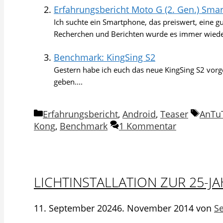
Erfahrungsbericht Moto G (2. Gen.) Sma
Ich suchte ein Smartphone, das preiswert, eine g
Recherchen und Berichten wurde es immer wieder
Benchmark: KingSing S2
Gestern habe ich euch das neue KingSing S2 vor
geben....
Kategorien
Schla
Erfahrungsbericht
,
Android
,
Teaser
AnTu
Kong
,
Benchmark
1 Kommentar
LICHTINSTALLATION ZUR 25-J
11. September 2024
6. November 2014
von
S