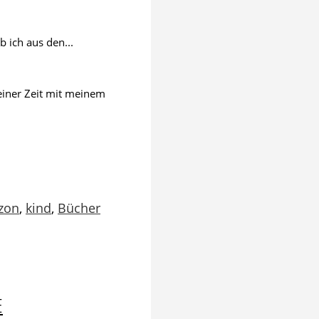
b ich aus den...
einer Zeit mit meinem
zon
,
kind
,
Bücher
E