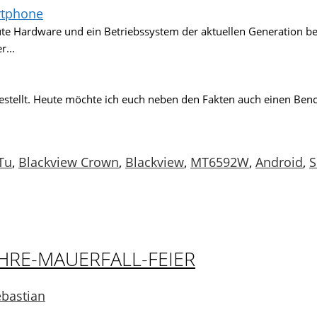
rtphone
ute Hardware und ein Betriebssystem der aktuellen Generation be
...
gestellt. Heute möchte ich euch neben den Fakten auch einen Be
gwörter
Tu
,
Blackview Crown
,
Blackview
,
MT6592W
,
Android
,
S
AHRE-MAUERFALL-FEIER
ebastian