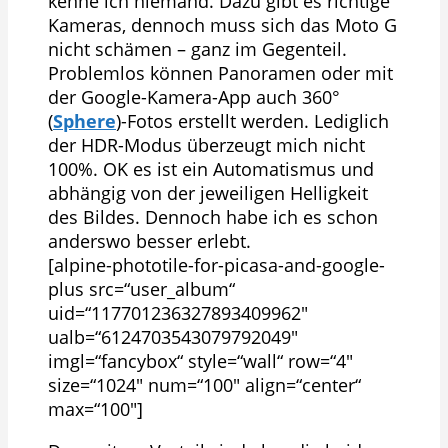
kenne ich niemand. Dazu gibt es richtige
Kameras, dennoch muss sich das Moto G
nicht schämen – ganz im Gegenteil.
Problemlos können Panoramen oder mit
der Google-Kamera-App auch 360°
(
Sphere
)-Fotos erstellt werden. Lediglich
der HDR-Modus überzeugt mich nicht
100%. OK es ist ein Automatismus und
abhängig von der jeweiligen Helligkeit
des Bildes. Dennoch habe ich es schon
anderswo besser erlebt.
[alpine-phototile-for-picasa-and-google-
plus src=“user_album“
uid=“117701236327893409962″
ualb=“6124703543079792049″
imgl=“fancybox“ style=“wall“ row=“4″
size=“1024″ num=“100″ align=“center“
max=“100″]