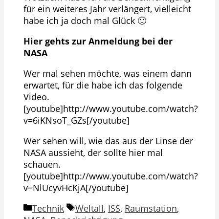
für ein weiteres Jahr verlängert, vielleicht
habe ich ja doch mal Glück 🙂
Hier gehts zur Anmeldung bei der
NASA
Wer mal sehen möchte, was einem dann
erwartet, für die habe ich das folgende
Video.
[youtube]http://www.youtube.com/watch?
v=6iKNsoT_GZs[/youtube]
Wer sehen will, wie das aus der Linse der
NASA aussieht, der sollte hier mal
schauen.
[youtube]http://www.youtube.com/watch?
v=NlUcyvHcKjA[/youtube]
Kategorien
Schlagwörter
Technik
Weltall
,
ISS
,
Raumstation
,