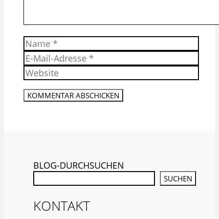
Name
E-
Mail-
Website
Adresse
BLOG-DURCHSUCHEN
SUCHEN
KONTAKT