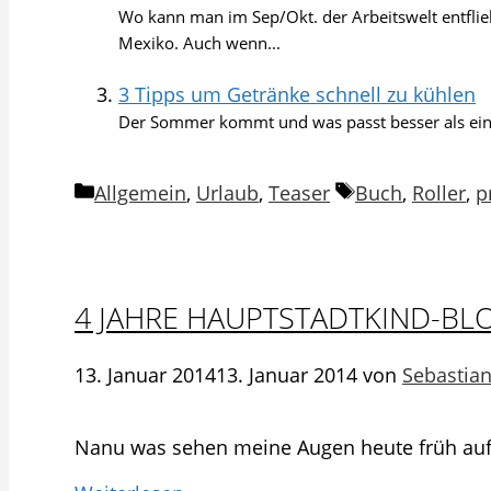
Wo kann man im Sep/Okt. der Arbeitswelt entflie
Mexiko. Auch wenn...
3 Tipps um Getränke schnell zu kühlen
Der Sommer kommt und was passt besser als ein k
Kategorien
Schlagwörter
Allgemein
,
Urlaub
,
Teaser
Buch
,
Roller
,
p
4 JAHRE HAUPTSTADTKIND-BL
13. Januar 2014
13. Januar 2014
von
Sebastia
Nanu was sehen meine Augen heute früh au