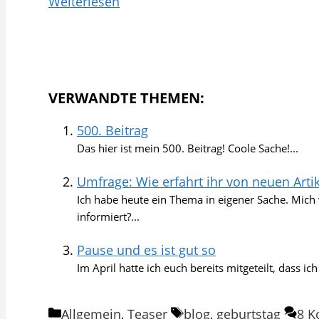
Weiterlesen
VERWANDTE THEMEN:
500. Beitrag
Das hier ist mein 500. Beitrag! Coole Sache!...
Umfrage: Wie erfahrt ihr von neuen Arti
Ich habe heute ein Thema in eigener Sache. Mich 
informiert?...
Pause und es ist gut so
Im April hatte ich euch bereits mitgeteilt, dass i
Kategorien
Schlagwörter
Allgemein
,
Teaser
blog
,
geburtstag
8 