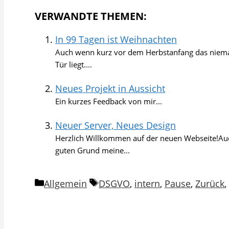
VERWANDTE THEMEN:
In 99 Tagen ist Weihnachten
Auch wenn kurz vor dem Herbstanfang das niemand
Tür liegt....
Neues Projekt in Aussicht
Ein kurzes Feedback von mir...
Neuer Server, Neues Design
Herzlich Willkommen auf der neuen Webseite!Auch
guten Grund meine...
Kategorien
Schlagwörter
Allgemein
DSGVO
,
intern
,
Pause
,
Zurück
,