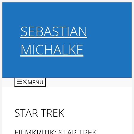
Zum
Inhalt
springen
SEBASTIAN
MICHALKE
MENÜ
STAR TREK
FILMKRITIK: STAR TREK