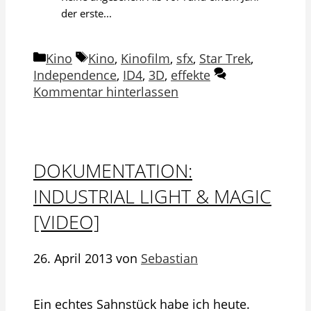
der erste...
Kategorien
Schlagwörter
Kino
Kino
,
Kinofilm
,
sfx
,
Star Trek
,
Independence
,
ID4
,
3D
,
effekte
Kommentar hinterlassen
DOKUMENTATION:
INDUSTRIAL LIGHT & MAGIC
[VIDEO]
26. April 2013
von
Sebastian
Ein echtes Sahnstück habe ich heute.