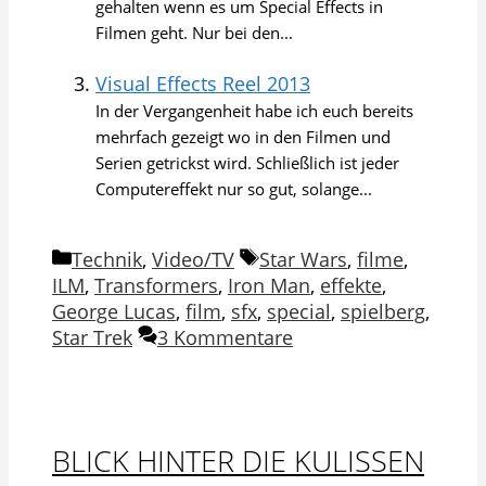
gehalten wenn es um Special Effects in
Filmen geht. Nur bei den...
Visual Effects Reel 2013
In der Vergangenheit habe ich euch bereits
mehrfach gezeigt wo in den Filmen und
Serien getrickst wird. Schließlich ist jeder
Computereffekt nur so gut, solange...
Kategorien
Schlagwörter
Technik
,
Video/TV
Star Wars
,
filme
,
ILM
,
Transformers
,
Iron Man
,
effekte
,
George Lucas
,
film
,
sfx
,
special
,
spielberg
,
Star Trek
3 Kommentare
BLICK HINTER DIE KULISSEN