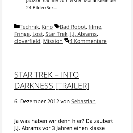
Jackson hat hier zum ersten Mal anstelle der
24 Bilder/Sek...
Kategorien
Schlagwörter
Technik
,
Kino
Bad Robot
,
filme
,
Fringe
,
Lost
,
Star Trek
,
J.J. Abrams
,
cloverfield
,
Mission
4 Kommentare
STAR TREK – INTO
DARKNESS [TRAILER]
6. Dezember 2012
von
Sebastian
Ja was haben wir denn hier? Da zaubert
J.J. Abrams vor 3 Jahren einen klasse