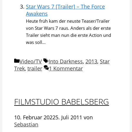
Star Wars 7 [Trailer] – The Force
Awakens
Heute früh kam der neuste Teaser/Trailer
von Star Wars 7 raus. Anders als der erste
Trailer sieht man nun die erste Action und
was soll...
Kategorien
Schlagwörter
Video/TV
Into Darkness
,
2013
,
Star
Trek
,
trailer
1 Kommentar
FILMSTUDIO BABELSBERG
10. Februar 2022
5. Juli 2011
von
Sebastian