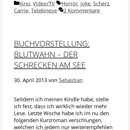
Kategorien
Schlagwörter
Kino
,
Video/TV
Horror
,
joke
,
Scherz
,
Carrie
,
Telekinese
2 Kommentare
BUCHVORSTELLUNG:
BLUTWAHN – DER
SCHRECKEN AM SEE
30. April 2013
von
Sebastian
Seitdem ich meinen Kindle habe, stelle
ich fest, dass ich wirklich wieder mehr
Lese. Letzte Woche habe ich im nu den
folgenden Kurzroman verschlungen,
welchen ich jedem nur weiterempfehlen