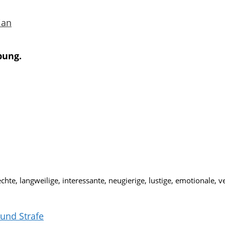
ian
bung.
hte, langweilige, interessante, neugierige, lustige, emotionale, v
und Strafe