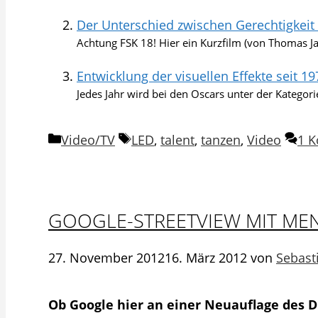
Der Unterschied zwischen Gerechtigkeit 
Achtung FSK 18! Hier ein Kurzfilm (von Thomas Ja
Entwicklung der visuellen Effekte seit 19
Jedes Jahr wird bei den Oscars unter der Kategorie
Kategorien
Schlagwörter
Video/TV
LED
,
talent
,
tanzen
,
Video
1 
GOOGLE-STREETVIEW MIT ME
27. November 2012
16. März 2012
von
Sebast
Ob Google hier an einer Neuauflage des D