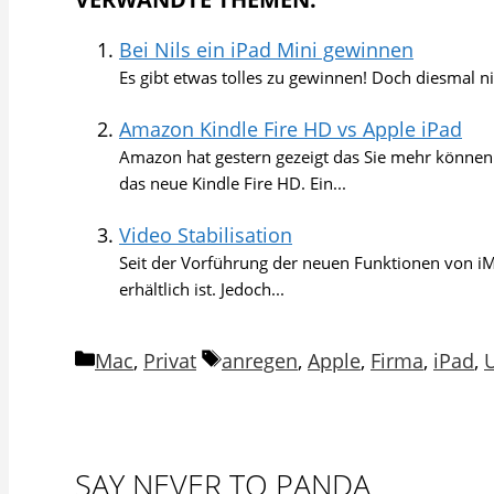
Bei Nils ein iPad Mini gewinnen
Es gibt etwas tolles zu gewinnen! Doch diesmal ni
Amazon Kindle Fire HD vs Apple iPad
Amazon hat gestern gezeigt das Sie mehr können 
das neue Kindle Fire HD. Ein...
Video Stabilisation
Seit der Vorführung der neuen Funktionen von iMo
erhältlich ist. Jedoch...
Kategorien
Schlagwörter
Mac
,
Privat
anregen
,
Apple
,
Firma
,
iPad
,
SAY NEVER TO PANDA