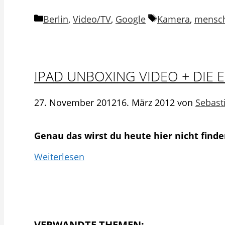
Kategorien
Schlagwörter
Berlin
,
Video/TV
,
Google
Kamera
,
mensc
IPAD UNBOXING VIDEO + DIE 
27. November 2012
16. März 2012
von
Sebast
Genau das wirst du heute hier nicht finde
Weiterlesen
VERWANDTE THEMEN: