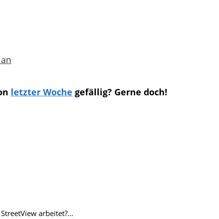
ian
von
letzter Woche
gefällig? Gerne doch!
treetView arbeitet?...