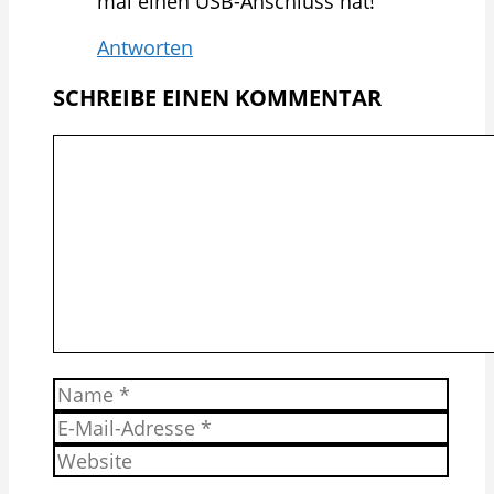
mal einen USB-Anschluss hat!
Antworten
SCHREIBE EINEN KOMMENTAR
Kommentar
Name
E-
Mail-
Website
Adresse