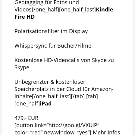
Geotagging für Fotos und
Videos[/one_half][one_half_last]
Kindle
Fire HD
Polarisationsfilter im Display
Whispersync für Bücher/Filme
Kostenlose HD-Videocalls von Skype zu
Skype
Unbegrenzter & kostenloser
Speicherplatz in der Cloud für Amazon-
Inhalte[/one_half_last][/tab] [tab]
[one_half]
iPad
479,- EUR
[button link=“http://goo.gl/VXUlP“
color=“red“ newwindow=“yes“] Mehr Infos