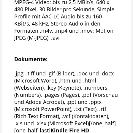
MPEG-4 Video: bis zu 2,5 MBit/s, 640 x
480 Pixel, 30 Bilder pro Sekunde, Simple
Profile mit AAC-LC Audio bis zu 160
KBit/s, 48 kHz, Stereo-Audio in den
Formaten .m4v, .mp4 und .mov; Motion
JPEG (M-JPEG), .avi
Dokumente:
.jpg, .tiff und .gif (Bilder), .doc und .docx
(Microsoft Word), .htm und .html
(Webseiten), .key (Keynote), .numbers
(Numbers), .pages (Pages), .pdf (Vorschau
und Adobe Acrobat), .ppt und .pptx
(Microsoft PowerPoint), .txt (Text), .rtf
(Rich Text Format), .vcf (Kontaktdaten),
.xls und .xlsx (Microsoft Excel)[/one_half]
[one_half_last]
Kindle Fire HD