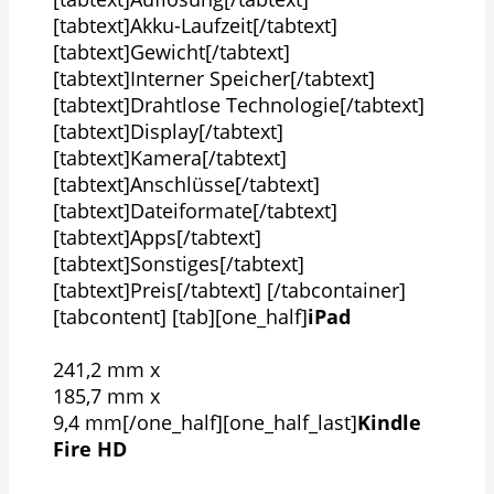
[tabtext]Akku-Laufzeit[/tabtext]
[tabtext]Gewicht[/tabtext]
[tabtext]Interner Speicher[/tabtext]
[tabtext]Drahtlose Technologie[/tabtext]
[tabtext]Display[/tabtext]
[tabtext]Kamera[/tabtext]
[tabtext]Anschlüsse[/tabtext]
[tabtext]Dateiformate[/tabtext]
[tabtext]Apps[/tabtext]
[tabtext]Sonstiges[/tabtext]
[tabtext]Preis[/tabtext] [/tabcontainer]
[tabcontent] [tab][one_half]
iPad
241,2 mm x
185,7 mm x
9,4 mm[/one_half][one_half_last]
Kindle
Fire HD