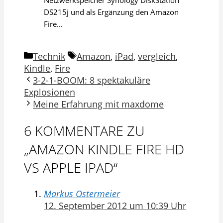
Netzwerkspeicher Synology DiskStation
DS215j und als Ergänzung den Amazon
Fire...
Kategorien
Schlagwörter
Technik
Amazon
,
iPad
,
vergleich
,
Kindle
,
Fire
3-2-1-BOOM: 8 spektakuläre
Explosionen
Meine Erfahrung mit maxdome
6 KOMMENTARE ZU
„AMAZON KINDLE FIRE HD
VS APPLE IPAD“
Markus Ostermeier
12. September 2012 um 10:39 Uhr