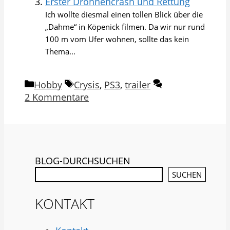
Erster Drohnencrash und Rettung
Ich wollte diesmal einen tollen Blick über die
„Dahme“ in Köpenick filmen. Da wir nur rund
100 m vom Ufer wohnen, sollte das kein
Thema...
Kategorien
Schlagwörter
Hobby
Crysis
,
PS3
,
trailer
2 Kommentare
BLOG-DURCHSUCHEN
SUCHEN
KONTAKT