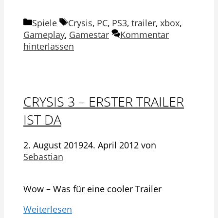
Kategorien
Schlagwörter
Spiele
Crysis
,
PC
,
PS3
,
trailer
,
xbox
,
Gameplay
,
Gamestar
Kommentar
hinterlassen
CRYSIS 3 – ERSTER TRAILER
IST DA
2. August 2019
24. April 2012
von
Sebastian
Wow – Was für eine cooler Trailer
Weiterlesen