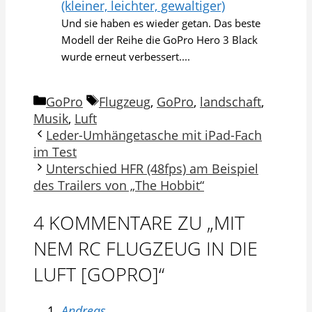
(kleiner, leichter, gewaltiger)
Und sie haben es wieder getan. Das beste
Modell der Reihe die GoPro Hero 3 Black
wurde erneut verbessert....
Kategorien
Schlagwörter
GoPro
Flugzeug
,
GoPro
,
landschaft
,
Musik
,
Luft
Leder-Umhängetasche mit iPad-Fach
im Test
Unterschied HFR (48fps) am Beispiel
des Trailers von „The Hobbit“
4 KOMMENTARE ZU „MIT
NEM RC FLUGZEUG IN DIE
LUFT [GOPRO]“
Andreas