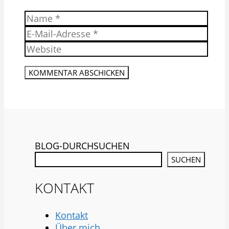
Name
E-
Mail-
Website
Adresse
BLOG-DURCHSUCHEN
SUCHEN
KONTAKT
Kontakt
Über mich