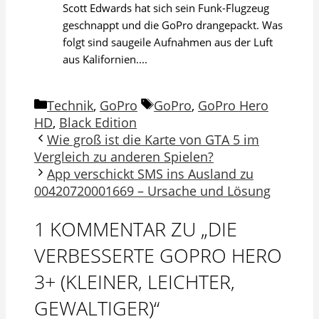
Scott Edwards hat sich sein Funk-Flugzeug
geschnappt und die GoPro drangepackt. Was
folgt sind saugeile Aufnahmen aus der Luft
aus Kalifornien....
Kategorien
Schlagwörter
Technik
,
GoPro
GoPro
,
GoPro Hero
HD
,
Black Edition
Wie groß ist die Karte von GTA 5 im
Vergleich zu anderen Spielen?
App verschickt SMS ins Ausland zu
00420720001669 – Ursache und Lösung
1 KOMMENTAR ZU „DIE
VERBESSERTE GOPRO HERO
3+ (KLEINER, LEICHTER,
GEWALTIGER)“