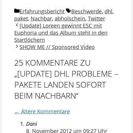
Kategorien
Schlagwörter
Erfahrungsbericht
Beschwerde
,
dhl
,
paket
,
Nachbar
,
abholschein
,
Twitter
[Update] Loreen gewinnt ESC mit
Euphoria und das Album steht in den
Startlöchern
SHOW ME // Sponsored Video
25 KOMMENTARE ZU
„[UPDATE] DHL PROBLEME –
PAKETE LANDEN SOFORT
BEIM NACHBARN“
KOMMENTARNAVIGATION
← Ältere Kommentare
Dani
8. November 2012 um 09:27 Uhr