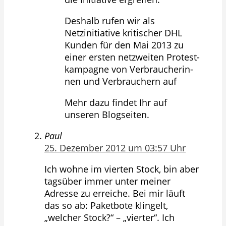
Des­halb rufen wir als
Netzinitiative kritischer DHL
Kunden für den Mai 2013 zu
einer ers­ten netzwei­ten Pro­test­
kam­pa­gne von Ver­brau­che­rin­
nen und Ver­brau­chern auf
Mehr dazu findet Ihr auf
unseren Blogseiten.
Paul
25. Dezember 2012 um 03:57 Uhr
Ich wohne im vierten Stock, bin aber
tagsüber immer unter meiner
Adresse zu erreiche. Bei mir läuft
das so ab: Paketbote klingelt,
„welcher Stock?“ – „vierter“. Ich