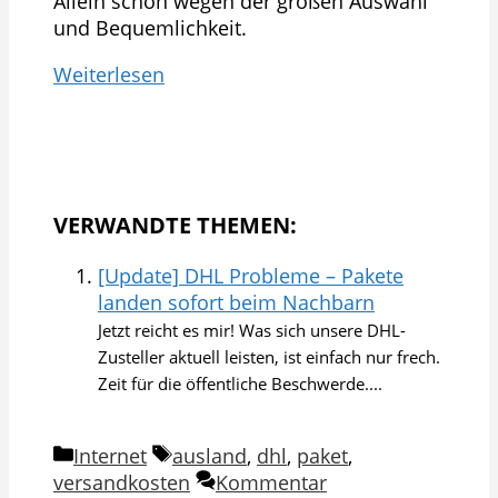
Allein schon wegen der großen Auswahl
und Bequemlichkeit.
Weiterlesen
VERWANDTE THEMEN:
[Update] DHL Probleme – Pakete
landen sofort beim Nachbarn
Jetzt reicht es mir! Was sich unsere DHL-
Zusteller aktuell leisten, ist einfach nur frech.
Zeit für die öffentliche Beschwerde....
Kategorien
Schlagwörter
Internet
ausland
,
dhl
,
paket
,
versandkosten
Kommentar