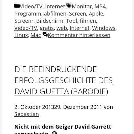
Kategorien
Schlagwörter
Video/TV
,
Internet
Monitor
,
MP4
,
Programm
,
abfilmen
,
Screen
,
Apple
,
Screenr
,
Bildschirm
,
Tool
,
filmen
,
Video/TV
,
gratis
,
web
,
Internet
,
Windows
,
Linux
,
Mac
Kommentar hinterlassen
DIE BEEINDRUCKENDE
ERFOLGSGESCHICHTE DES
DAVID GUETTA (PARODIE)
2. Oktober 2013
29. Dezember 2011
von
Sebastian
Nicht mit dem Geiger David Garrett
verwechseln. 😉