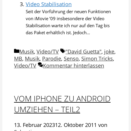
Video Stabilisation
Seit der Vorführung der neuen Funktionen
von iMovie ’09 insbesondere der Video
Stabilisation warte ich nur auf den Tag bis
das Paket erhältlich ist. Jedoch...
Kategorien
Schlagwörter
Musik
,
Video/TV
"David Guetta"
,
joke
,
MB
,
Musik
,
Parodie
,
Senso
,
Simon Tricks
,
Video/TV
Kommentar hinterlassen
VOM IPHONE ZU ANDROID
UMZIEHEN – TEIL2
13. Februar 2023
12. Oktober 2011
von