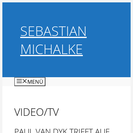
Zum
Inhalt
springen
SEBASTIAN
MICHALKE
MENÜ
VIDEO/TV
PAUL VAN DYK TRIFFT AUF