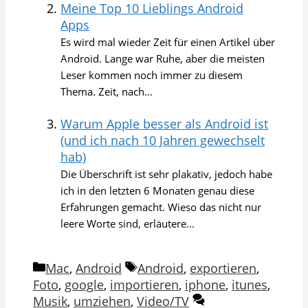
Meine Top 10 Lieblings Android
Apps
Es wird mal wieder Zeit für einen Artikel über
Android. Lange war Ruhe, aber die meisten
Leser kommen noch immer zu diesem
Thema. Zeit, nach...
Warum Apple besser als Android ist
(und ich nach 10 Jahren gewechselt
hab)
Die Überschrift ist sehr plakativ, jedoch habe
ich in den letzten 6 Monaten genau diese
Erfahrungen gemacht. Wieso das nicht nur
leere Worte sind, erläutere...
Kategorien
Schlagwörter
Mac
,
Android
Android
,
exportieren
,
Foto
,
google
,
importieren
,
iphone
,
itunes
,
Musik
,
umziehen
,
Video/TV