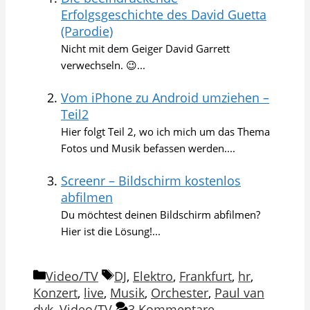
Erfolgsgeschichte des David Guetta
(Parodie)
Nicht mit dem Geiger David Garrett
verwechseln. 😉...
Vom iPhone zu Android umziehen –
Teil2
Hier folgt Teil 2, wo ich mich um das Thema
Fotos und Musik befassen werden....
Screenr – Bildschirm kostenlos
abfilmen
Du möchtest deinen Bildschirm abfilmen?
Hier ist die Lösung!...
Kategorien
Schlagwörter
Video/TV
DJ
,
Elektro
,
Frankfurt
,
hr
,
Konzert
,
live
,
Musik
,
Orchester
,
Paul van
dyk
,
Video/TV
3 Kommentare