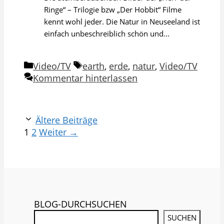
Ringe“ – Trilogie bzw „Der Hobbit“ Filme
kennt wohl jeder. Die Natur in Neuseeland ist
einfach unbeschreiblich schön und...
Kategorien
Schlagwörter
Video/TV
earth
,
erde
,
natur
,
Video/TV
Kommentar hinterlassen
Ältere Beiträge
Seite
Seite
1
2
Weiter
→
BLOG-DURCHSUCHEN
SUCHEN