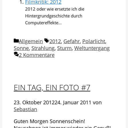
Filmkritik: 2012
2012 oder wie ersetzte ich die
Hintergrundgeschichte durch
Computereffekte...
Kategorien
Schlagwörter
Allgemein
2012
,
Gefahr
,
Polarlicht
,
Sonne
,
Strahlung
,
Sturm
,
Weltuntergang
2 Kommentare
EIN TAG, EIN FOTO #7
23. Oktober 2012
24. Januar 2011
von
Sebastian
Guten Morgen Sonnenschein!
Neuschnee ist immer wieder ein Genuß!