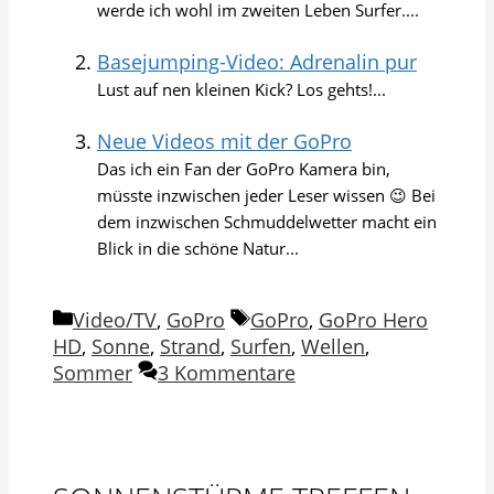
werde ich wohl im zweiten Leben Surfer....
Basejumping-Video: Adrenalin pur
Lust auf nen kleinen Kick? Los gehts!...
Neue Videos mit der GoPro
Das ich ein Fan der GoPro Kamera bin,
müsste inzwischen jeder Leser wissen 😉 Bei
dem inzwischen Schmuddelwetter macht ein
Blick in die schöne Natur...
Kategorien
Schlagwörter
Video/TV
,
GoPro
GoPro
,
GoPro Hero
HD
,
Sonne
,
Strand
,
Surfen
,
Wellen
,
Sommer
3 Kommentare