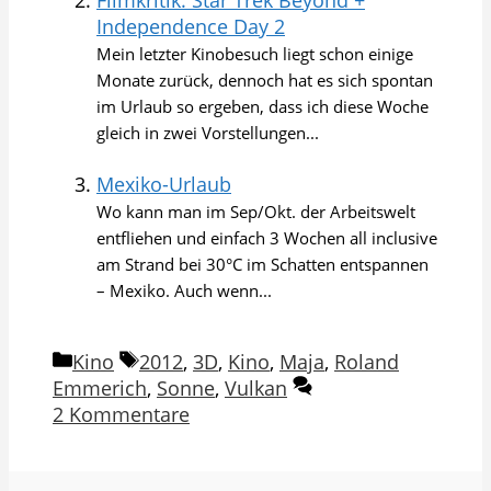
Independence Day 2
Mein letzter Kinobesuch liegt schon einige
Monate zurück, dennoch hat es sich spontan
im Urlaub so ergeben, dass ich diese Woche
gleich in zwei Vorstellungen...
Mexiko-Urlaub
Wo kann man im Sep/Okt. der Arbeitswelt
entfliehen und einfach 3 Wochen all inclusive
am Strand bei 30°C im Schatten entspannen
– Mexiko. Auch wenn...
Kategorien
Schlagwörter
Kino
2012
,
3D
,
Kino
,
Maja
,
Roland
Emmerich
,
Sonne
,
Vulkan
2 Kommentare