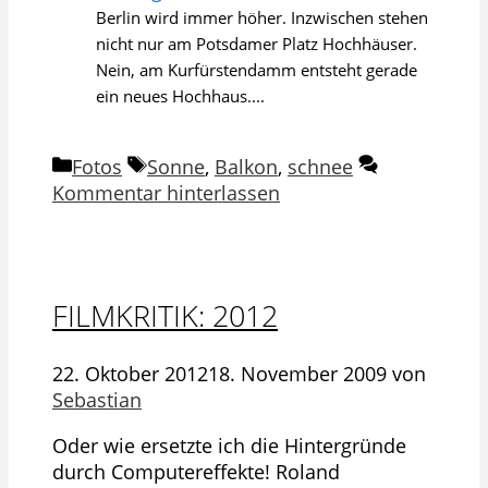
Berlin wird immer höher. Inzwischen stehen
nicht nur am Potsdamer Platz Hochhäuser.
Nein, am Kurfürstendamm entsteht gerade
ein neues Hochhaus....
Kategorien
Schlagwörter
Fotos
Sonne
,
Balkon
,
schnee
Kommentar hinterlassen
FILMKRITIK: 2012
22. Oktober 2012
18. November 2009
von
Sebastian
Oder wie ersetzte ich die Hintergründe
durch Computereffekte! Roland