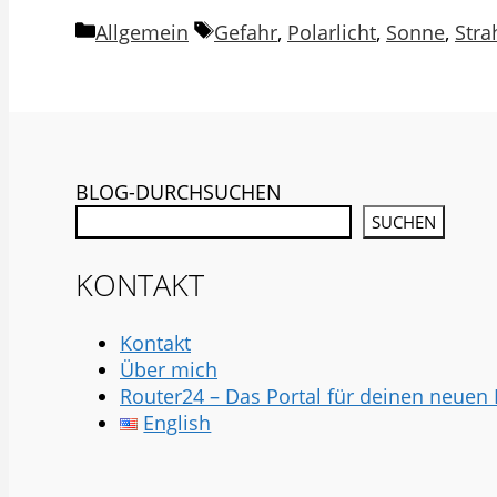
Kategorien
Schlagwörter
Allgemein
Gefahr
,
Polarlicht
,
Sonne
,
Stra
BLOG-DURCHSUCHEN
SUCHEN
KONTAKT
Kontakt
Über mich
Router24 – Das Portal für deinen neuen
English