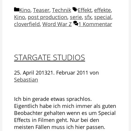
Kategorien
Schlagwörter
Kino
,
Teaser
,
Technik
Effekt
,
effekte
,
Kino
,
post production
,
serie
,
sfx
,
special
,
cloverfield
,
Word War Z
1 Kommentar
STARGATE STUDIOS
25. April 2013
21. Februar 2011
von
Sebastian
Ich bin gerade etwas sprachlos.
Eigentlich habe ich mich immer als guten
Beobachter gehalten wenn es um Special
Effects in Filmen geht. Nur bei den
meisten Fällen muss ich hier passen.