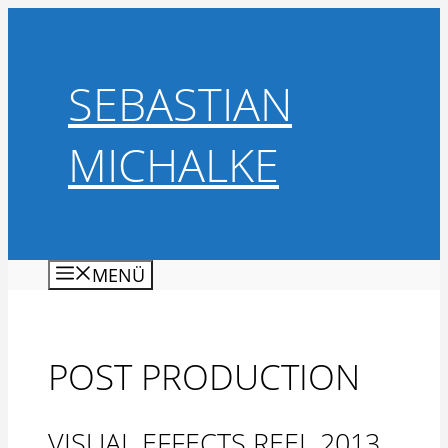
Zum
Inhalt
springen
SEBASTIAN
MICHALKE
MENÜ
POST PRODUCTION
VISUAL EFFECTS REEL 2013