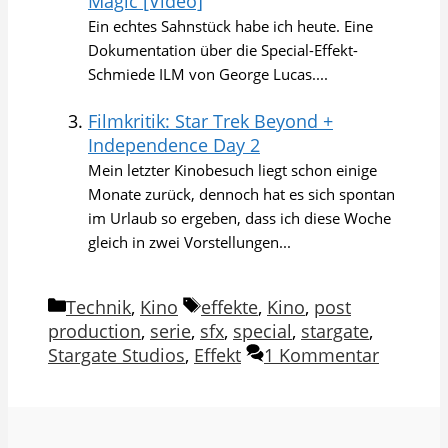
Magic [Video]
Ein echtes Sahnstück habe ich heute. Eine
Dokumentation über die Special-Effekt-
Schmiede ILM von George Lucas....
Filmkritik: Star Trek Beyond +
Independence Day 2
Mein letzter Kinobesuch liegt schon einige
Monate zurück, dennoch hat es sich spontan
im Urlaub so ergeben, dass ich diese Woche
gleich in zwei Vorstellungen...
Kategorien
Schlagwörter
Technik
,
Kino
effekte
,
Kino
,
post
production
,
serie
,
sfx
,
special
,
stargate
,
Stargate Studios
,
Effekt
1 Kommentar