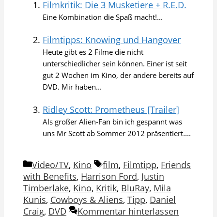
Filmkritik: Die 3 Musketiere + R.E.D.
Eine Kombination die Spaß macht!...
Filmtipps: Knowing und Hangover
Heute gibt es 2 Filme die nicht
unterschiedlicher sein können. Einer ist seit
gut 2 Wochen im Kino, der andere bereits auf
DVD. Mir haben...
Ridley Scott: Prometheus [Trailer]
Als großer Alien-Fan bin ich gespannt was
uns Mr Scott ab Sommer 2012 präsentiert....
Kategorien
Schlagwörter
Video/TV
,
Kino
film
,
Filmtipp
,
Friends
with Benefits
,
Harrison Ford
,
Justin
Timberlake
,
Kino
,
Kritik
,
BluRay
,
Mila
Kunis
,
Cowboys & Aliens
,
Tipp
,
Daniel
Craig
,
DVD
Kommentar hinterlassen