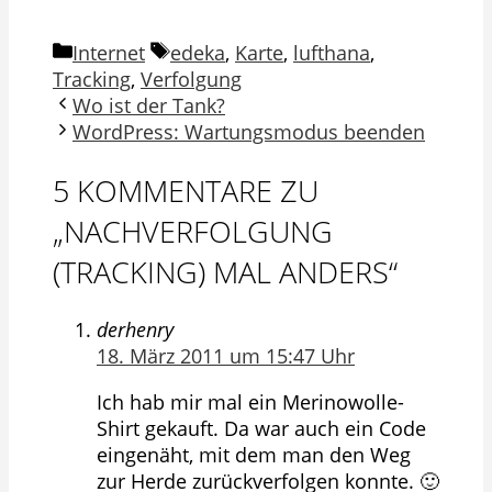
Kategorien
Schlagwörter
Internet
edeka
,
Karte
,
lufthana
,
Tracking
,
Verfolgung
Wo ist der Tank?
WordPress: Wartungsmodus beenden
5 KOMMENTARE ZU
„NACHVERFOLGUNG
(TRACKING) MAL ANDERS“
derhenry
18. März 2011 um 15:47 Uhr
Ich hab mir mal ein Merinowolle-
Shirt gekauft. Da war auch ein Code
eingenäht, mit dem man den Weg
zur Herde zurückverfolgen konnte. 🙂