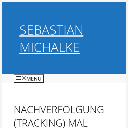
Zum
Inhalt
springen
SEBASTIAN
MICHALKE
MENÜ
NACHVERFOLGUNG
(TRACKING) MAL