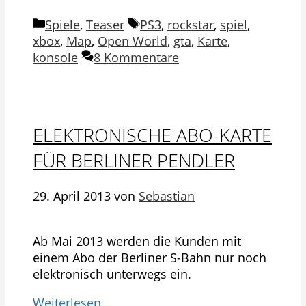
Kategorien
Schlagwörter
Spiele
,
Teaser
PS3
,
rockstar
,
spiel
,
xbox
,
Map
,
Open World
,
gta
,
Karte
,
konsole
8 Kommentare
ELEKTRONISCHE ABO-KARTE
FÜR BERLINER PENDLER
29. April 2013
von
Sebastian
Ab Mai 2013 werden die Kunden mit
einem Abo der Berliner S-Bahn nur noch
elektronisch unterwegs ein.
Weiterlesen