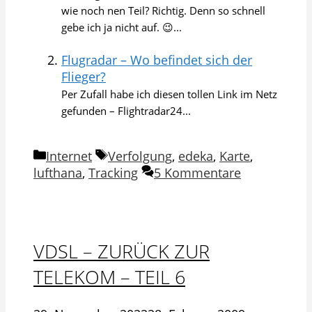
wie noch nen Teil? Richtig. Denn so schnell
gebe ich ja nicht auf. 😉...
Flugradar – Wo befindet sich der
Flieger?
Per Zufall habe ich diesen tollen Link im Netz
gefunden – Flightradar24...
Kategorien
Schlagwörter
Internet
Verfolgung
,
edeka
,
Karte
,
lufthana
,
Tracking
5 Kommentare
VDSL – ZURÜCK ZUR
TELEKOM – TEIL 6