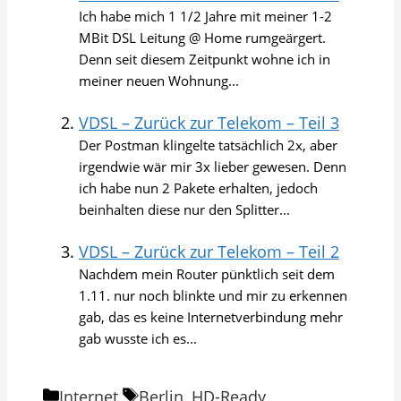
Ich habe mich 1 1/2 Jahre mit meiner 1-2
MBit DSL Leitung @ Home rumgeärgert.
Denn seit diesem Zeitpunkt wohne ich in
meiner neuen Wohnung...
VDSL – Zurück zur Telekom – Teil 3
Der Postman klingelte tatsächlich 2x, aber
irgendwie wär mir 3x lieber gewesen. Denn
ich habe nun 2 Pakete erhalten, jedoch
beinhalten diese nur den Splitter...
VDSL – Zurück zur Telekom – Teil 2
Nachdem mein Router pünktlich seit dem
1.11. nur noch blinkte und mir zu erkennen
gab, das es keine Internetverbindung mehr
gab wusste ich es...
Kategorien
Schlagwörter
Internet
Berlin
,
HD-Ready
,