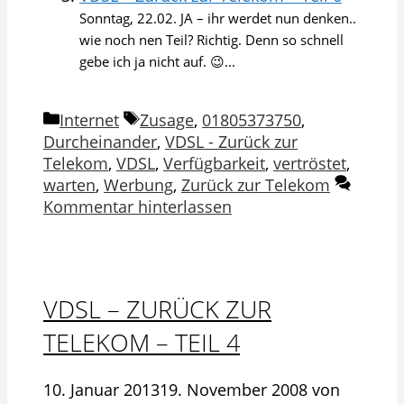
Sonntag, 22.02. JA – ihr werdet nun denken..
wie noch nen Teil? Richtig. Denn so schnell
gebe ich ja nicht auf. 😉...
Kategorien
Schlagwörter
Internet
Zusage
,
01805373750
,
Durcheinander
,
VDSL - Zurück zur
Telekom
,
VDSL
,
Verfügbarkeit
,
vertröstet
,
warten
,
Werbung
,
Zurück zur Telekom
Kommentar hinterlassen
VDSL – ZURÜCK ZUR
TELEKOM – TEIL 4
10. Januar 2013
19. November 2008
von