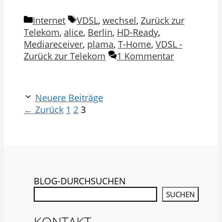
Kategorien
Schlagwörter
Internet
VDSL
,
wechsel
,
Zurück zur
Telekom
,
alice
,
Berlin
,
HD-Ready
,
Mediareceiver
,
plama
,
T-Home
,
VDSL -
Zurück zur Telekom
1 Kommentar
Neuere Beiträge
Seite
Seite
Seite
←
Zurück
1
2
3
BLOG-DURCHSUCHEN
SUCHEN
KONTAKT