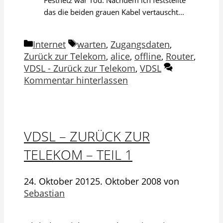
das die beiden grauen Kabel vertauscht...
Kategorien
Schlagwörter
Internet
warten
,
Zugangsdaten
,
Zurück zur Telekom
,
alice
,
offline
,
Router
,
VDSL - Zurück zur Telekom
,
VDSL
Kommentar hinterlassen
VDSL – ZURÜCK ZUR
TELEKOM – TEIL 1
24. Oktober 2012
5. Oktober 2008
von
Sebastian