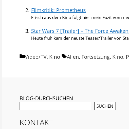
Filmkritik: Prometheus
Frisch aus dem Kino folgt hier mein Fazit vom neu
Star Wars 7 [Trailer] – The Force Awaken
Heute früh kam der neuste Teaser/Trailer von Star
Kategorien
Schlagwörter
Video/TV
,
Kino
Alien
,
Fortsetzung
,
Kino
,
P
BLOG-DURCHSUCHEN
SUCHEN
KONTAKT