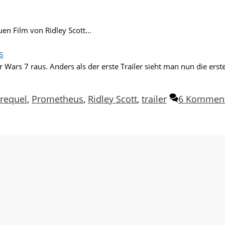
en Film von Ridley Scott...
s
 Wars 7 raus. Anders als der erste Trailer sieht man nun die erste
requel
,
Prometheus
,
Ridley Scott
,
trailer
6 Kommen