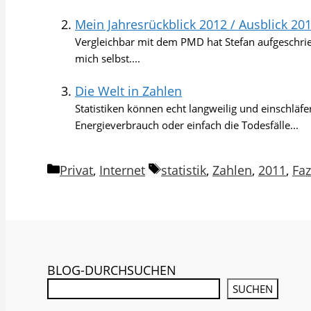
Mein Jahresrückblick 2012 / Ausblick 20
Vergleichbar mit dem PMD hat Stefan aufgeschri
mich selbst....
Die Welt in Zahlen
Statistiken können echt langweilig und einschläf
Energieverbrauch oder einfach die Todesfälle...
Kategorien
Schlagwörter
Privat
,
Internet
statistik
,
Zahlen
,
2011
,
Faz
BLOG-DURCHSUCHEN
SUCHEN