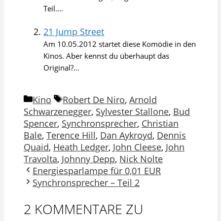
Teil....
21 Jump Street
Am 10.05.2012 startet diese Komödie in den
Kinos. Aber kennst du überhaupt das
Original?...
Kategorien
Schlagwörter
Kino
Robert De Niro
,
Arnold
Schwarzenegger
,
Sylvester Stallone
,
Bud
Spencer
,
Synchronsprecher
,
Christian
Bale
,
Terence Hill
,
Dan Aykroyd
,
Dennis
Quaid
,
Heath Ledger
,
John Cleese
,
John
Travolta
,
Johnny Depp
,
Nick Nolte
Energiesparlampe für 0,01 EUR
Synchronsprecher – Teil 2
2 KOMMENTARE ZU