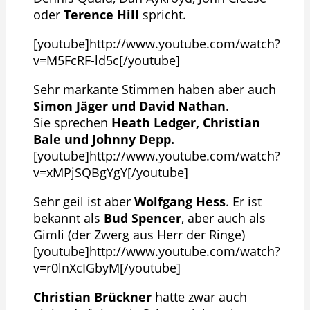
oder
Terence Hill
spricht.
[youtube]http://www.youtube.com/watch?
v=M5FcRF-ld5c[/youtube]
Sehr markante Stimmen haben aber auch
Simon Jäger und David Nathan
.
Sie sprechen
Heath Ledger, Christian
Bale und Johnny Depp.
[youtube]http://www.youtube.com/watch?
v=xMPjSQBgYgY[/youtube]
Sehr geil ist aber
Wolfgang Hess
. Er ist
bekannt als
Bud Spencer
, aber auch als
Gimli (der Zwerg aus Herr der Ringe)
[youtube]http://www.youtube.com/watch?
v=r0lnXcIGbyM[/youtube]
Christian Brückner
hatte zwar auch