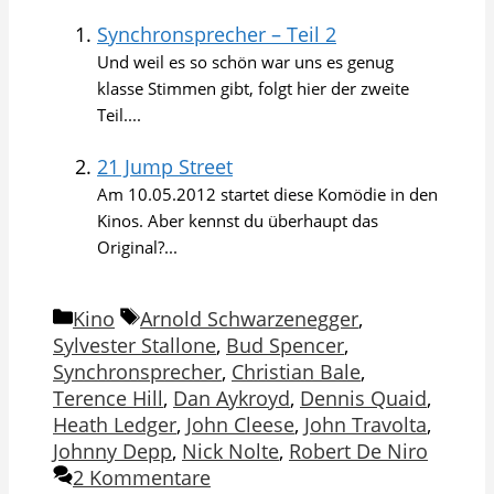
Synchronsprecher – Teil 2
Und weil es so schön war uns es genug
klasse Stimmen gibt, folgt hier der zweite
Teil....
21 Jump Street
Am 10.05.2012 startet diese Komödie in den
Kinos. Aber kennst du überhaupt das
Original?...
Kategorien
Schlagwörter
Kino
Arnold Schwarzenegger
,
Sylvester Stallone
,
Bud Spencer
,
Synchronsprecher
,
Christian Bale
,
Terence Hill
,
Dan Aykroyd
,
Dennis Quaid
,
Heath Ledger
,
John Cleese
,
John Travolta
,
Johnny Depp
,
Nick Nolte
,
Robert De Niro
2 Kommentare