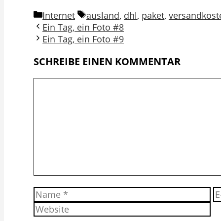
Kategorien
Schlagwörter
Internet
ausland
,
dhl
,
paket
,
versandkost
Ein Tag, ein Foto #8
Ein Tag, ein Foto #9
SCHREIBE EINEN KOMMENTAR
Kommentar
Name
E-
Ma
A