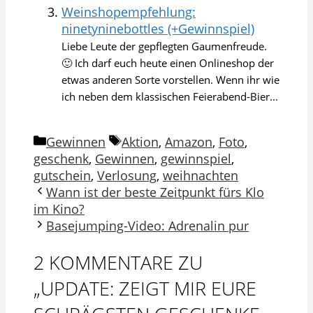
Weinshopempfehlung:
ninetyninebottles (+Gewinnspiel)
Liebe Leute der gepflegten Gaumenfreude.
🙂 Ich darf euch heute einen Onlineshop der
etwas anderen Sorte vorstellen. Wenn ihr wie
ich neben dem klassischen Feierabend-Bier...
Kategorien
Schlagwörter
Gewinnen
Aktion
,
Amazon
,
Foto
,
geschenk
,
Gewinnen
,
gewinnspiel
,
gutschein
,
Verlosung
,
weihnachten
Wann ist der beste Zeitpunkt fürs Klo
im Kino?
Basejumping-Video: Adrenalin pur
2 KOMMENTARE ZU
„UPDATE: ZEIGT MIR EURE