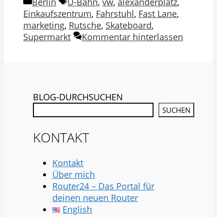
Kategorien
Schlagwörter
Berlin
U-Bahn
,
vw
,
alexanderplatz
,
Einkaufszentrum
,
Fahrstuhl
,
Fast Lane
,
marketing
,
Rutsche
,
Skateboard
,
Supermarkt
Kommentar hinterlassen
BLOG-DURCHSUCHEN
SUCHEN
KONTAKT
Kontakt
Über mich
Router24 – Das Portal für
deinen neuen Router
English