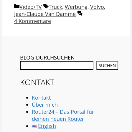
Kategorien
Schlagwörter
Video/TV
Truck
,
Werbung
,
Volvo
,
Jean-Claude Van Damme
4 Kommentare
BLOG-DURCHSUCHEN
SUCHEN
KONTAKT
Kontakt
Über mich
Router24 – Das Portal für
deinen neuen Router
English