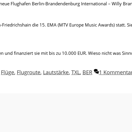
eue Flughafen Berlin-Brandendenburg International – Willy Brandt
n-Friedrichshain die 15. EMA (MTV Europe Music Awards) statt. S
 und finanziert sie mit bis zu 10.000 EUR. Wieso nicht was Sinn
,
Flüge
,
Flugroute
,
Lautstärke
,
TXL
,
BER
1 Kommenta