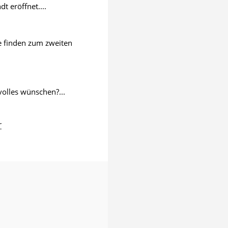
 eröffnet....
ie finden zum zweiten
volles wünschen?...
r