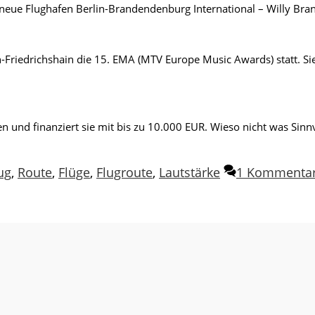
eue Flughafen Berlin-Brandendenburg International – Willy Brandt
n-Friedrichshain die 15. EMA (MTV Europe Music Awards) statt. S
 und finanziert sie mit bis zu 10.000 EUR. Wieso nicht was Sinn
ug
,
Route
,
Flüge
,
Flugroute
,
Lautstärke
1 Kommenta