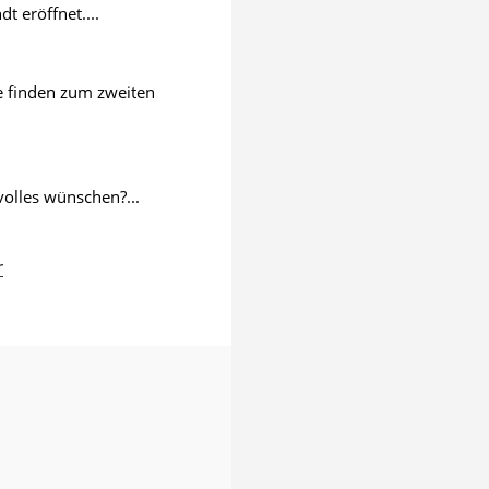
 eröffnet....
ie finden zum zweiten
volles wünschen?...
r