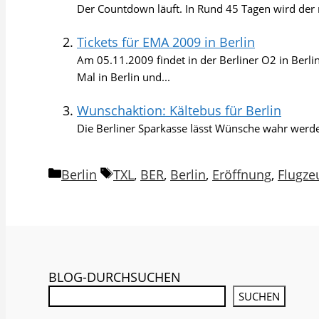
Der Countdown läuft. In Rund 45 Tagen wird der n
Tickets für EMA 2009 in Berlin
Am 05.11.2009 findet in der Berliner O2 in Berli
Mal in Berlin und...
Wunschaktion: Kältebus für Berlin
Die Berliner Sparkasse lässt Wünsche wahr werden
Kategorien
Schlagwörter
Berlin
TXL
,
BER
,
Berlin
,
Eröffnung
,
Flugze
BLOG-DURCHSUCHEN
SUCHEN