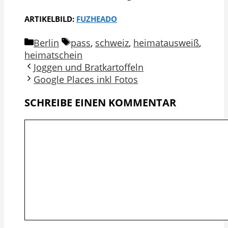
ARTIKELBILD:
FUZHEADO
Kategorien
Schlagwörter
Berlin
pass
,
schweiz
,
heimatausweiß
,
heimatschein
Joggen und Bratkartoffeln
Google Places inkl Fotos
SCHREIBE EINEN KOMMENTAR
Kommentar