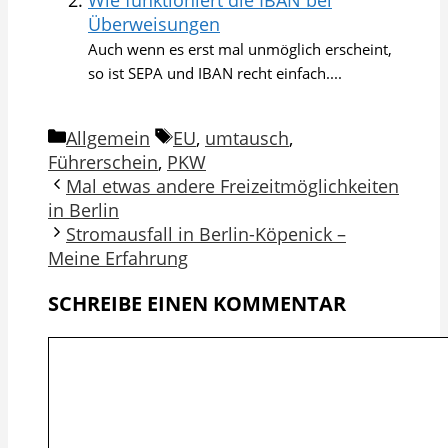
Überweisungen
Auch wenn es erst mal unmöglich erscheint,
so ist SEPA und IBAN recht einfach....
Kategorien
Schlagwörter
Allgemein
EU
,
umtausch
,
Führerschein
,
PKW
Mal etwas andere Freizeitmöglichkeiten
in Berlin
Stromausfall in Berlin-Köpenick –
Meine Erfahrung
SCHREIBE EINEN KOMMENTAR
Kommentar