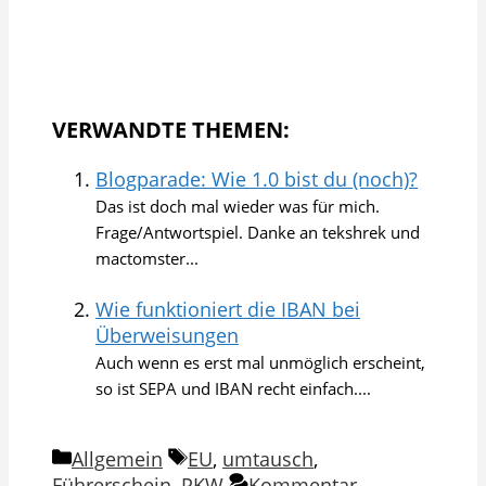
VERWANDTE THEMEN:
Blogparade: Wie 1.0 bist du (noch)?
Das ist doch mal wieder was für mich.
Frage/Antwortspiel. Danke an tekshrek und
mactomster...
Wie funktioniert die IBAN bei
Überweisungen
Auch wenn es erst mal unmöglich erscheint,
so ist SEPA und IBAN recht einfach....
Kategorien
Schlagwörter
Allgemein
EU
,
umtausch
,
Führerschein
,
PKW
Kommentar