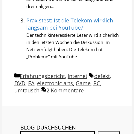
dreimaligen...
Praxistest: Ist die Telekom wirklich
langsam bei YouTube?
Der technikinteressierte Leser wird sicherlich
in den letzten Wochen die Diskussion im
Netz verfolgt haben: Die Telekom hat
„Probleme“ mit YouTube....
Kategorien
Schlagwörter
Erfahrungsbericht
,
Internet
defekt
,
DVD
,
EA
,
electronic arts
,
Game
,
PC
,
umtausch
2 Kommentare
BLOG-DURCHSUCHEN