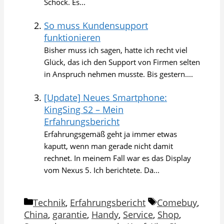
Schock. Es...
So muss Kundensupport
funktionieren
Bisher muss ich sagen, hatte ich recht viel
Glück, das ich den Support von Firmen selten
in Anspruch nehmen musste. Bis gestern....
[Update] Neues Smartphone:
KingSing S2 – Mein
Erfahrungsbericht
Erfahrungsgemäß geht ja immer etwas
kaputt, wenn man gerade nicht damit
rechnet. In meinem Fall war es das Display
vom Nexus 5. Ich berichtete. Da...
Kategorien
Schlagwörter
Technik
,
Erfahrungsbericht
Comebuy
,
China
,
garantie
,
Handy
,
Service
,
Shop
,