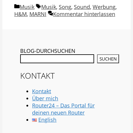
Kategorien
Schlagwörter
Musik
Musik
,
Song
,
Sound
,
Werbung
,
H&M
,
MARNI
Kommentar hinterlassen
BLOG-DURCHSUCHEN
SUCHEN
KONTAKT
Kontakt
Über mich
Router24 – Das Portal für
deinen neuen Router
English