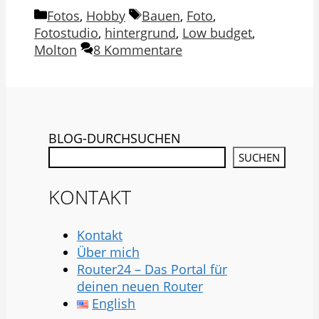
Kategorien
Schlagwörter
Fotos
,
Hobby
Bauen
,
Foto
,
Fotostudio
,
hintergrund
,
Low budget
,
Molton
8 Kommentare
BLOG-DURCHSUCHEN
SUCHEN
KONTAKT
Kontakt
Über mich
Router24 – Das Portal für
deinen neuen Router
English