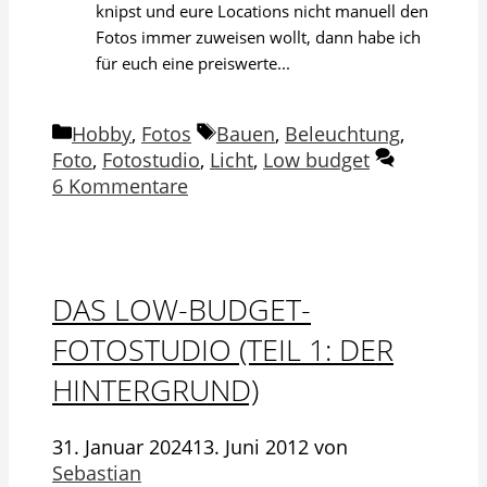
knipst und eure Locations nicht manuell den
Fotos immer zuweisen wollt, dann habe ich
für euch eine preiswerte...
Kategorien
Schlagwörter
Hobby
,
Fotos
Bauen
,
Beleuchtung
,
Foto
,
Fotostudio
,
Licht
,
Low budget
6 Kommentare
DAS LOW-BUDGET-
FOTOSTUDIO (TEIL 1: DER
HINTERGRUND)
31. Januar 2024
13. Juni 2012
von
Sebastian