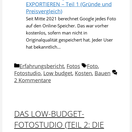
EXPORTIEREN – Teil 1 (Gründe und
Preisvergleich)
Seit Mitte 2021 berechnet Google jedes Foto
auf den Online-Speicher. Das war vorher
kostenlos, sofern man nicht in
Originalqualität gespeichert hat. Jeder User
hat bekanntlich...
Kategorien
Schlagwörter
Erfahrungsbericht
,
Fotos
Foto
,
Fotostudio
,
Low budget
,
Kosten
,
Bauen
2 Kommentare
DAS LOW-BUDGET-
FOTOSTUDIO (TEIL 2: DIE