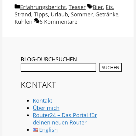
Kategorien
Schlagwörter
Erfahrungsbericht
,
Teaser
Bier
,
Eis
,
Strand
,
Tipps
,
Urlaub
,
Sommer
,
Getränke
,
Kühlen
6 Kommentare
BLOG-DURCHSUCHEN
SUCHEN
KONTAKT
Kontakt
Über mich
Router24 – Das Portal für
deinen neuen Router
English