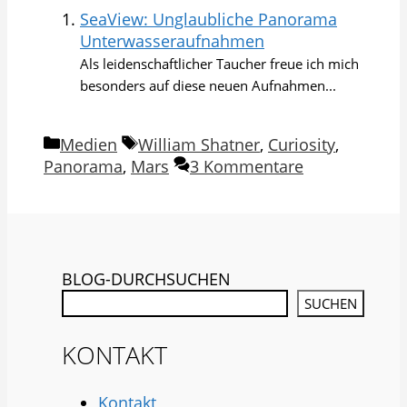
SeaView: Unglaubliche Panorama
Unterwasseraufnahmen
Als leidenschaftlicher Taucher freue ich mich
besonders auf diese neuen Aufnahmen...
Kategorien
Schlagwörter
Medien
William Shatner
,
Curiosity
,
Panorama
,
Mars
3 Kommentare
BLOG-DURCHSUCHEN
SUCHEN
KONTAKT
Kontakt