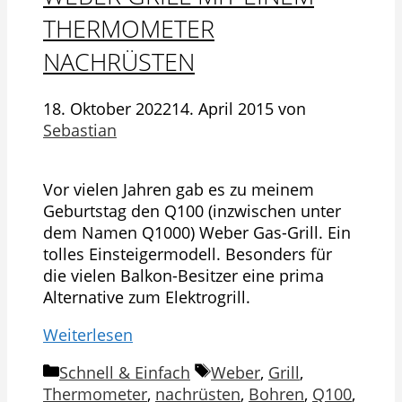
THERMOMETER
NACHRÜSTEN
18. Oktober 2022
14. April 2015
von
Sebastian
Vor vielen Jahren gab es zu meinem
Geburtstag den Q100 (inzwischen unter
dem Namen Q1000) Weber Gas-Grill. Ein
tolles Einsteigermodell. Besonders für
die vielen Balkon-Besitzer eine prima
Alternative zum Elektrogrill.
Weiterlesen
Kategorien
Schlagwörter
Schnell & Einfach
Weber
,
Grill
,
Thermometer
,
nachrüsten
,
Bohren
,
Q100
,