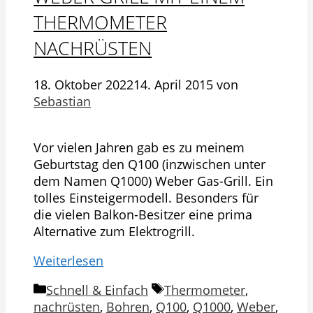
THERMOMETER
NACHRÜSTEN
18. Oktober 2022
14. April 2015
von
Sebastian
Vor vielen Jahren gab es zu meinem
Geburtstag den Q100 (inzwischen unter
dem Namen Q1000) Weber Gas-Grill. Ein
tolles Einsteigermodell. Besonders für
die vielen Balkon-Besitzer eine prima
Alternative zum Elektrogrill.
Weiterlesen
Kategorien
Schlagwörter
Schnell & Einfach
Thermometer
,
nachrüsten
,
Bohren
,
Q100
,
Q1000
,
Weber
,