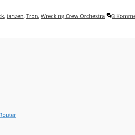
ck
,
tanzen
,
Tron
,
Wrecking Crew Orchestra
3 Komme
 Router