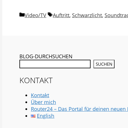
Kategorien
Schlagwörter
Video/TV
Auftritt
,
Schwarzlicht
,
Soundtra
BLOG-DURCHSUCHEN
SUCHEN
KONTAKT
Kontakt
Über mich
Router24 – Das Portal für deinen neuen
English