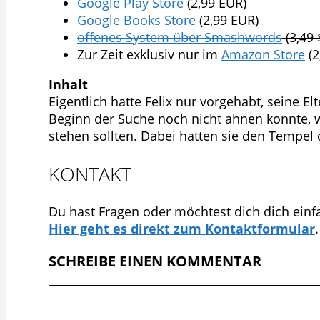
Google Play Store
(2,99 EUR)
Google Books Store
(2,99 EUR)
offenes System über Smashwords
(3,49 
Zur Zeit exklusiv nur im
Amazon Store
(2
Inhalt
Eigentlich hatte Felix nur vorgehabt, seine El
Beginn der Suche noch nicht ahnen konnte, 
stehen sollten. Dabei hatten sie den Tempel
KONTAKT
Du hast Fragen oder möchtest dich dich ein
Hier geht es direkt zum Kontaktformular
.
SCHREIBE EINEN KOMMENTAR
Kommentar