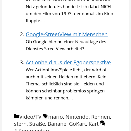
Netz gefunden. Es handelt sich dabei NICHT
um den Film von 1993, der damals im Kino
floppte....
Google-StreetView mit Menschen
Ob Google hier an einer Neuauflage des
Dienstes StreetView arbeitet?...
Actionheld aus der Egoperspektive
Wer Actionfilme/Spiele liebt, der wird oft
auch mit seinen Helden mitfiebern. Kein
Thema, schließlich sind sie Helden und
können scheinbar problemlos springen,
kämpfen und rennen....
Kategorien
Schlagwörter
Video/TV
mario
,
Nintendo
,
Rennen
,
stern
,
Straße
,
Banane
,
GoKart
,
Kart
4 Kommentare