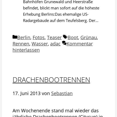
Bahnhöfen Grunewald und Heerstraße
befindet, blickt man sofort auf die höheste
Erhebung Berlins:Das ehemalige US-
Radargebäude auf dem Teufelsberg. Der...
Kategorien
Schlagwörter
Berlin
,
Fotos
,
Teaser
Boot
,
Grünau
,
Rennen
,
Wasser
,
adac
Kommentar
hinterlassen
DRACHENBOOTRENNEN
17. Juni 2013
von
Sebastian
Am Wochenende stand mal wieder das
jährliche Drachenbootrennen (Citycup) in