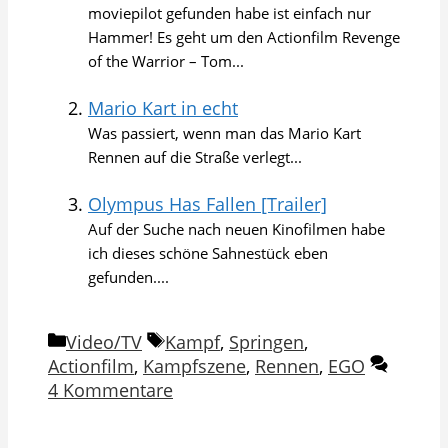
moviepilot gefunden habe ist einfach nur
Hammer! Es geht um den Actionfilm Revenge
of the Warrior – Tom...
Mario Kart in echt
Was passiert, wenn man das Mario Kart
Rennen auf die Straße verlegt...
Olympus Has Fallen [Trailer]
Auf der Suche nach neuen Kinofilmen habe
ich dieses schöne Sahnestück eben
gefunden....
Kategorien
Schlagwörter
Video/TV
Kampf
,
Springen
,
Actionfilm
,
Kampfszene
,
Rennen
,
EGO
4 Kommentare