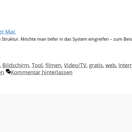
er Mac
ene Struktur. Möchte man tiefer in das System eingreifen – zum Be
,
Bildschirm
,
Tool
,
filmen
,
Video/TV
,
gratis
,
web
,
Inter
en
Kommentar hinterlassen