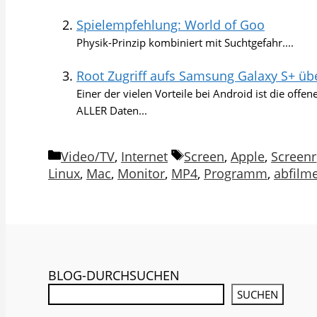
Spielempfehlung: World of Goo
Physik-Prinzip kombiniert mit Suchtgefahr....
Root Zugriff aufs Samsung Galaxy S+ üb
Einer der vielen Vorteile bei Android ist die off
ALLER Daten...
Kategorien
Schlagwörter
Video/TV
,
Internet
Screen
,
Apple
,
Screenr
Linux
,
Mac
,
Monitor
,
MP4
,
Programm
,
abfilm
BLOG-DURCHSUCHEN
SUCHEN