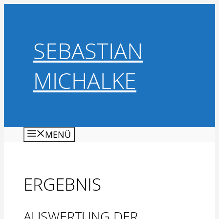
Zum
Inhalt
springen
SEBASTIAN
MICHALKE
MENÜ
ERGEBNIS
AUSWERTUNG DER